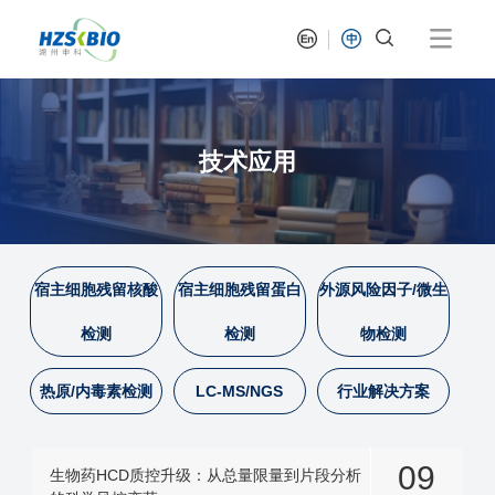
技术应用
宿主细胞残留核酸
宿主细胞残留蛋白
外源风险因子/微生
检测
检测
物检测
热原/内毒素检测
LC-MS/NGS
行业解决方案
09
生物药HCD质控升级：从总量限量到片段分析