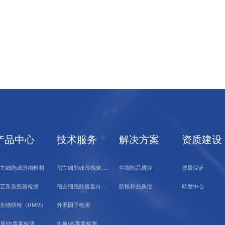
产品中心
技术服务
解决方案
资质建设
宿
主细胞残留核酸检测
主细胞残留物检测
生物制品质控
质量保证
宿
主细胞残留蛋白检测
艺杂质残留检测
阶段样品质控
研发中心
生物快检（RMM）
外源因子检测
原/内毒素检测
热原/内毒素检测