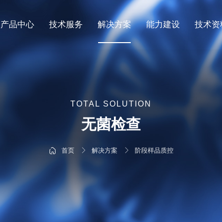
产品中心
技术服务
解决方案
能力建设
技术资
关于我们
宿主细胞残留物检测
宿主细胞残留核酸检测
生物制品质控
质量保证
产品手册
联系我们
资讯中心
工艺杂质残留检测
宿主细胞残留蛋白检测
阶段样品质控
研发中心
应用指南
加入我们
TOTAL SOLUTION
团队风采
微生物快检（RMM）
外源因子检测
技术应用
无菌检查
热原/内毒素检测
热原/内毒素检测
发表文献
首页
解决方案
阶段样品质控
遗传稳定性
工艺过程用物料残留检测
质检报告
细胞表征
工艺相关复制型病毒检测
病毒滴度检测
细胞表征
检测设备
遗传稳定性检测