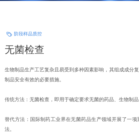
技术服务
PRODUCT SHOW
控
解决方案
Technical Service
Solution
阶段样品质控
阶
无菌检查
段
样
生物制品生产工艺复杂且易受到多种因素影响，其组成成分复
品
制品安全有效的必要措施。
质
传统方法：无菌检查，即用于确定要求无菌的药品、生物制品
控
过程样品测试
替代方法：国际制药工业界在无菌药品生产领域开展了一项重要的检测技
原材料测试
法。