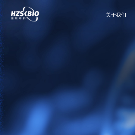
关于我们
解
决
返
方
回
案
生
关于我们
资质建设
技术资料
联系我们
物
About Us
Qualification Construction
Technical Data
Contact Us
制
品
产品中心
质