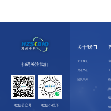
残
留
蛋
白
检
关于我们
测
关于我们
宿
扫码关注我们
资讯中心
工
外
团队风采
微
源
热
因
遗
子
微信公众号
微信小程序
细