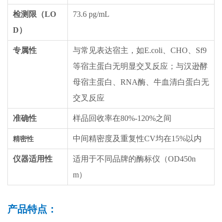
检测限（LO
73.6 pg/mL
D）
专属性
与常见表达宿主，如E.coli、CHO、Sf9
等宿主蛋白无明显交叉反应；与汉逊酵
母宿主蛋白、RNA酶、牛血清白蛋白无
交叉反应
准确性
样品回收率在80%-120%之间
中间精密度及重复性CV均在15%以内
精密性
仪器适用性
适用于不同品牌的酶标仪（OD450n
m）
产品特点：