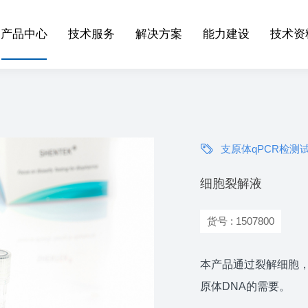
产品中心
技术服务
解决方案
能力建设
技术资
关于我们
宿主细胞残留物检测
宿主细胞残留核酸检测
生物制品质控
质量保证
产品手册
联系我们
资讯中心
工艺杂质残留检测
宿主细胞残留蛋白检测
阶段样品质控
研发中心
应用指南
加入我们
支原体qPCR检测
团队风采
微生物快检（RMM）
外源因子检测
技术应用
细胞裂解液
热原/内毒素检测
热原/内毒素检测
发表文献
遗传稳定性
工艺过程用物料残留检测
质检报告
货号 : 1507800
细胞表征
工艺相关复制型病毒检测
本产品通过裂解细胞
病毒滴度检测
细胞表征
原体DNA的需要。
检测设备
遗传稳定性检测