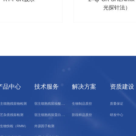
光探针法）
产品中心
技术服务
解决方案
资质建设
宿
主细胞残留核酸检测
主细胞残留物检测
生物制品质控
质量保证
宿
主细胞残留蛋白检测
艺杂质残留检测
阶段样品质控
研发中心
生物快检（RMM）
外源因子检测