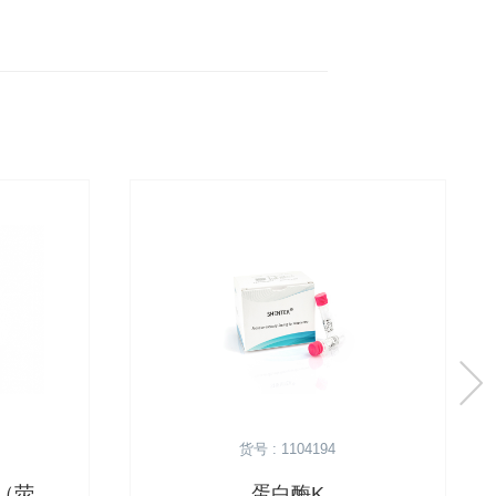
货号 : 1104194
x（荧
蛋白酶K